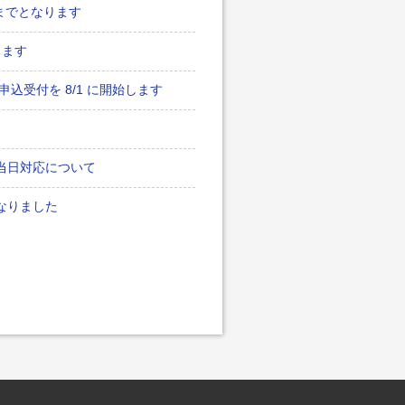
)までとなります
します
申込受付を 8/1 に開始します
：当日対応について
となりました